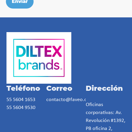
Leaflet
| Map data ©
OpenStreetMap
contributors
×
×
+
−
Teléfono
Correo
Dirección
55 5604 1653
contacto@faveo.org.mx
Oficinas
55 5604 9530
corporativas: Av.
Revolución #1392,
PB oficina 2,